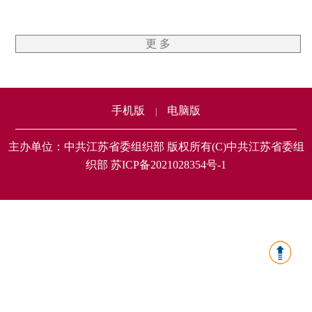
更 多
手机版
电脑版
|
主办单位：中共江苏省委组织部 版权所有(C)中共江苏省委组
织部 苏ICP备2021028354号-1