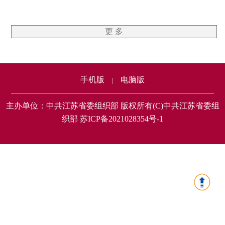
更 多
手机版
电脑版
|
主办单位：中共江苏省委组织部 版权所有(C)中共江苏省委组
织部 苏ICP备2021028354号-1