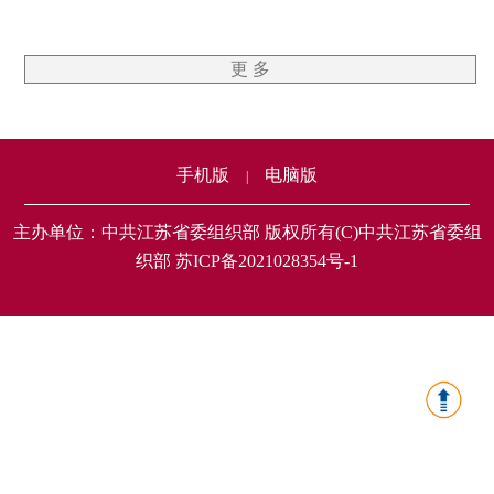
更 多
手机版
电脑版
|
主办单位：中共江苏省委组织部 版权所有(C)中共江苏省委组
织部 苏ICP备2021028354号-1