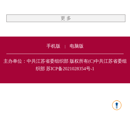
更 多
手机版
电脑版
|
主办单位：中共江苏省委组织部 版权所有(C)中共江苏省委组
织部 苏ICP备2021028354号-1