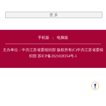
更 多
手机版
电脑版
|
主办单位：中共江苏省委组织部 版权所有(C)中共江苏省委组
织部 苏ICP备2021028354号-1