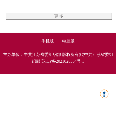
更 多
手机版
电脑版
|
主办单位：中共江苏省委组织部 版权所有(C)中共江苏省委组
织部 苏ICP备2021028354号-1