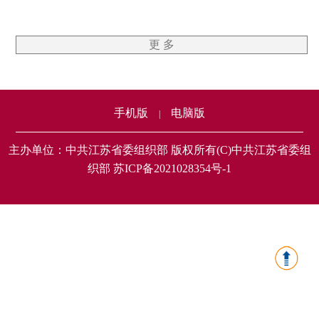
更 多
手机版
电脑版
|
主办单位：中共江苏省委组织部 版权所有(C)中共江苏省委组
织部 苏ICP备2021028354号-1