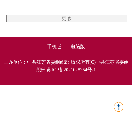
更 多
手机版
电脑版
|
主办单位：中共江苏省委组织部 版权所有(C)中共江苏省委组
织部 苏ICP备2021028354号-1