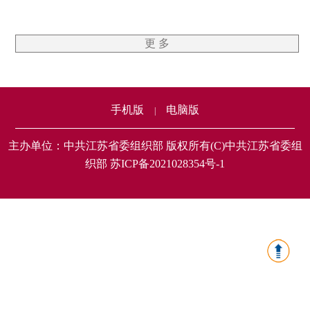
更 多
手机版
电脑版
|
主办单位：中共江苏省委组织部 版权所有(C)中共江苏省委组
织部 苏ICP备2021028354号-1