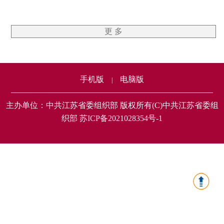
更 多
手机版
电脑版
|
主办单位：中共江苏省委组织部 版权所有(C)中共江苏省委组
织部 苏ICP备2021028354号-1