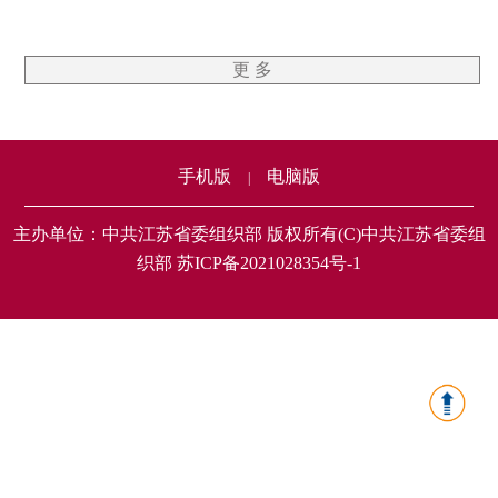
更 多
手机版
电脑版
|
主办单位：中共江苏省委组织部 版权所有(C)中共江苏省委组
织部 苏ICP备2021028354号-1