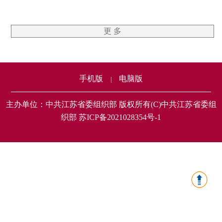
更 多
手机版
电脑版
|
主办单位：中共江苏省委组织部 版权所有(C)中共江苏省委组
织部 苏ICP备2021028354号-1