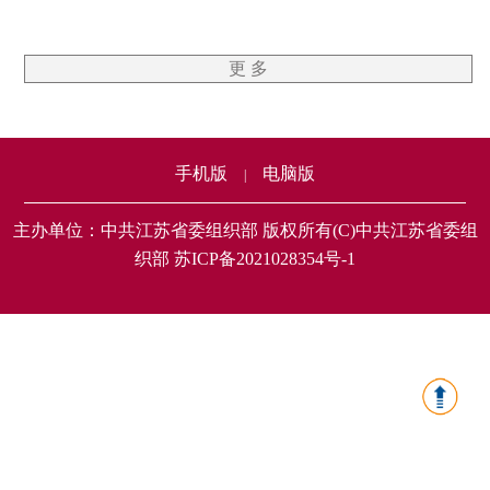
更 多
手机版
电脑版
|
主办单位：中共江苏省委组织部 版权所有(C)中共江苏省委组
织部 苏ICP备2021028354号-1