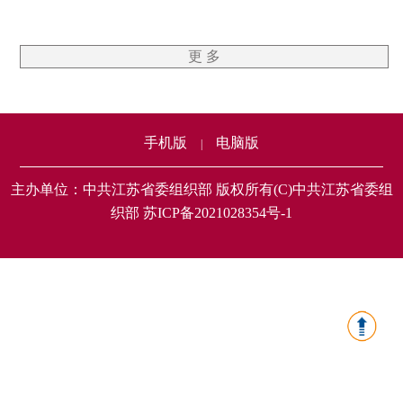
更 多
手机版
电脑版
|
主办单位：中共江苏省委组织部 版权所有(C)中共江苏省委组
织部 苏ICP备2021028354号-1