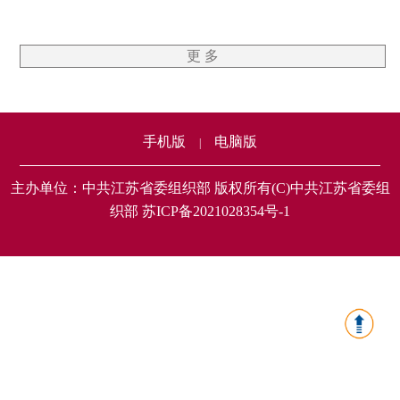
更 多
手机版
电脑版
|
主办单位：中共江苏省委组织部 版权所有(C)中共江苏省委组
织部 苏ICP备2021028354号-1