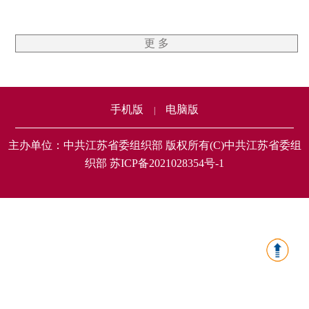
更 多
手机版
电脑版
|
主办单位：中共江苏省委组织部 版权所有(C)中共江苏省委组
织部 苏ICP备2021028354号-1