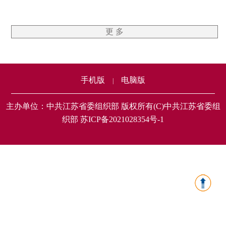
更 多
手机版
电脑版
|
主办单位：中共江苏省委组织部 版权所有(C)中共江苏省委组
织部 苏ICP备2021028354号-1