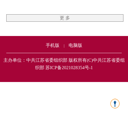
更 多
手机版
电脑版
|
主办单位：中共江苏省委组织部 版权所有(C)中共江苏省委组
织部 苏ICP备2021028354号-1