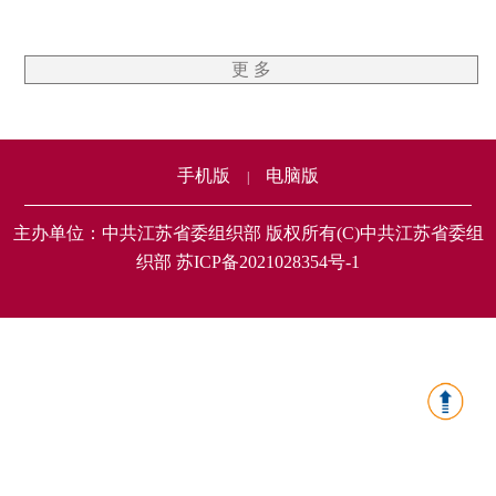
更 多
手机版
电脑版
|
主办单位：中共江苏省委组织部 版权所有(C)中共江苏省委组
织部 苏ICP备2021028354号-1