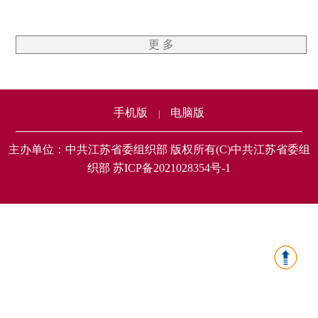
更 多
手机版
电脑版
|
主办单位：中共江苏省委组织部 版权所有(C)中共江苏省委组
织部 苏ICP备2021028354号-1