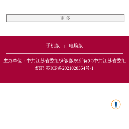
更 多
手机版
电脑版
|
主办单位：中共江苏省委组织部 版权所有(C)中共江苏省委组
织部 苏ICP备2021028354号-1