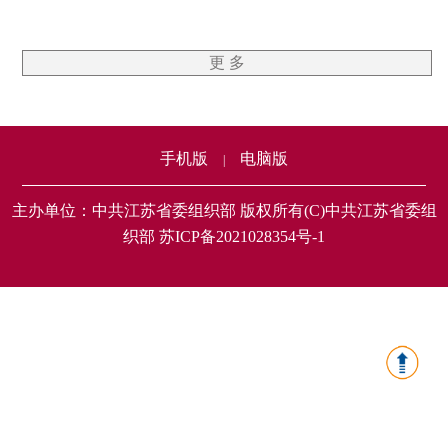
更 多
手机版
电脑版
|
主办单位：中共江苏省委组织部 版权所有(C)中共江苏省委组
织部 苏ICP备2021028354号-1