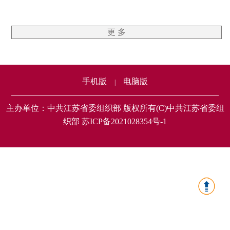
更 多
手机版
电脑版
|
主办单位：中共江苏省委组织部 版权所有(C)中共江苏省委组
织部 苏ICP备2021028354号-1