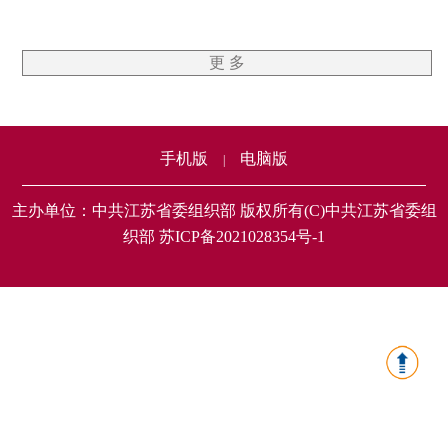
更 多
手机版
电脑版
|
主办单位：中共江苏省委组织部 版权所有(C)中共江苏省委组
织部 苏ICP备2021028354号-1