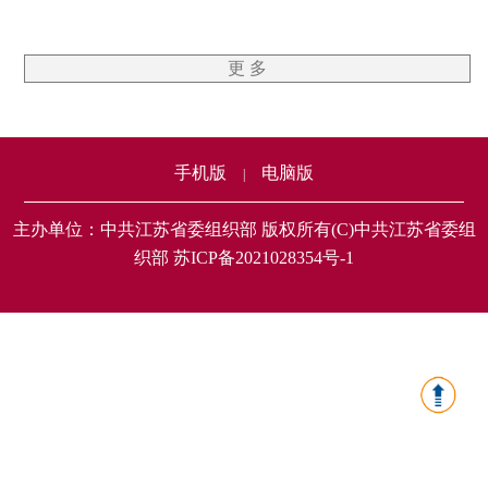
更 多
手机版
电脑版
|
主办单位：中共江苏省委组织部 版权所有(C)中共江苏省委组
织部 苏ICP备2021028354号-1