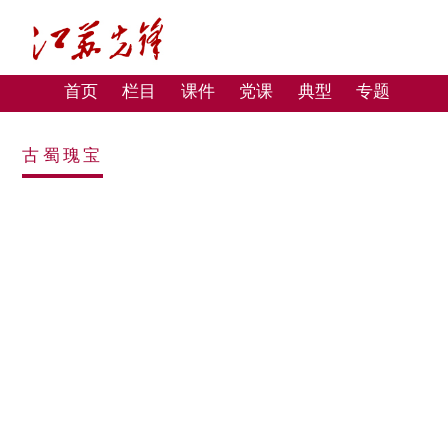
首页
栏目
课件
党课
典型
专题
古蜀瑰宝