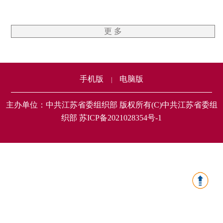
更 多
手机版
电脑版
|
主办单位：中共江苏省委组织部 版权所有(C)中共江苏省委组
织部 苏ICP备2021028354号-1