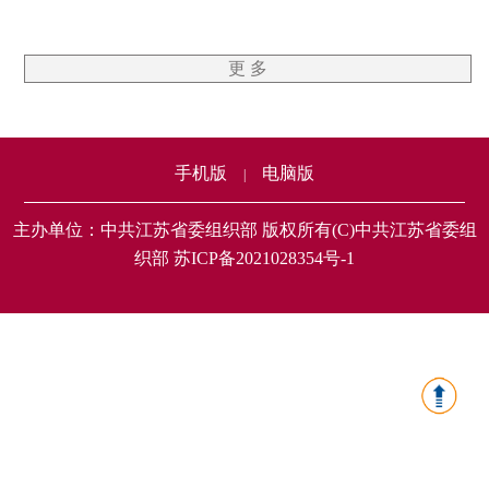
更 多
手机版
电脑版
|
主办单位：中共江苏省委组织部 版权所有(C)中共江苏省委组
织部 苏ICP备2021028354号-1