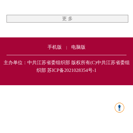
更 多
手机版
电脑版
|
主办单位：中共江苏省委组织部 版权所有(C)中共江苏省委组
织部 苏ICP备2021028354号-1