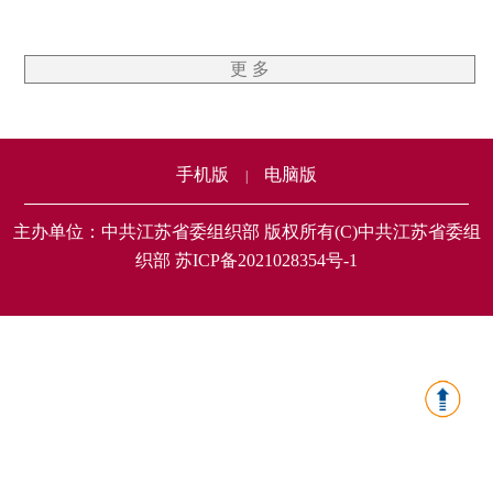
更 多
手机版
电脑版
|
主办单位：中共江苏省委组织部 版权所有(C)中共江苏省委组
织部 苏ICP备2021028354号-1