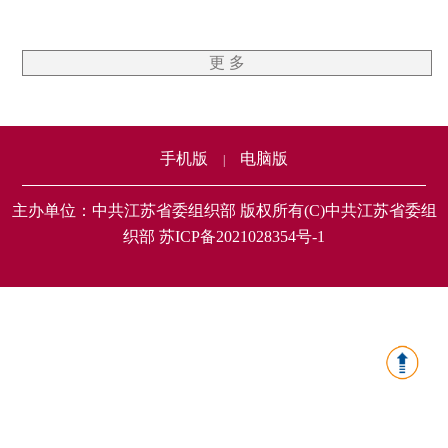
更 多
手机版
电脑版
|
主办单位：中共江苏省委组织部 版权所有(C)中共江苏省委组
织部 苏ICP备2021028354号-1