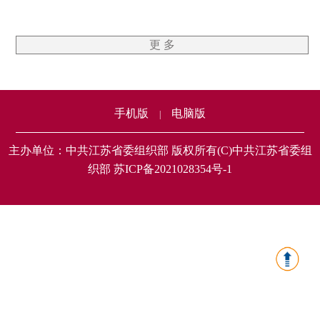
更 多
手机版
电脑版
|
主办单位：中共江苏省委组织部 版权所有(C)中共江苏省委组
织部 苏ICP备2021028354号-1