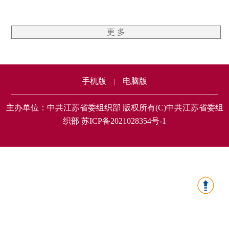
更 多
手机版
电脑版
|
主办单位：中共江苏省委组织部 版权所有(C)中共江苏省委组
织部 苏ICP备2021028354号-1