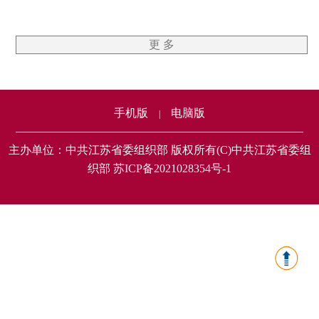
更 多
手机版
电脑版
|
主办单位：中共江苏省委组织部 版权所有(C)中共江苏省委组
织部 苏ICP备2021028354号-1