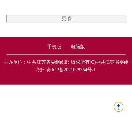
更 多
手机版
电脑版
|
主办单位：中共江苏省委组织部 版权所有(C)中共江苏省委组
织部 苏ICP备2021028354号-1