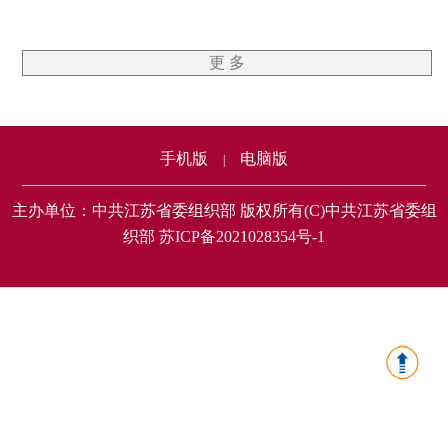
更 多
手机版
电脑版
|
主办单位：中共江苏省委组织部 版权所有(C)中共江苏省委组
织部 苏ICP备2021028354号-1