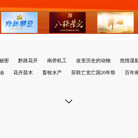
秘密
黔路花开
南侨机工
改变历史的动物
危情谍
油
花卉苗木
畜牧水产
苏联亡党亡国20年祭
百年