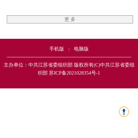
更 多
手机版
电脑版
|
主办单位：中共江苏省委组织部 版权所有(C)中共江苏省委组
织部 苏ICP备2021028354号-1