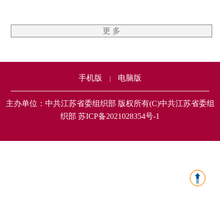
更 多
手机版
电脑版
|
主办单位：中共江苏省委组织部 版权所有(C)中共江苏省委组
织部 苏ICP备2021028354号-1