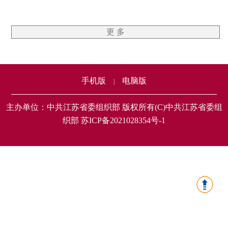
更 多
手机版
电脑版
|
主办单位：中共江苏省委组织部 版权所有(C)中共江苏省委组
织部 苏ICP备2021028354号-1