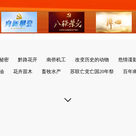
秘密
黔路花开
南侨机工
改变历史的动物
危情谍
油
花卉苗木
畜牧水产
苏联亡党亡国20年祭
百年