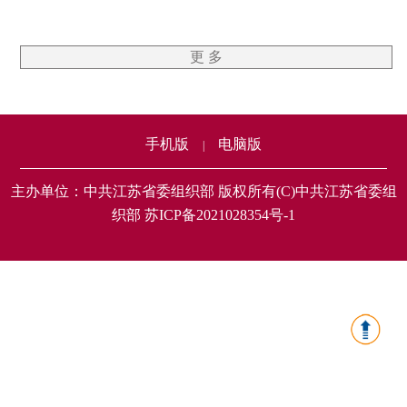
更 多
手机版
电脑版
|
主办单位：中共江苏省委组织部 版权所有(C)中共江苏省委组
织部 苏ICP备2021028354号-1