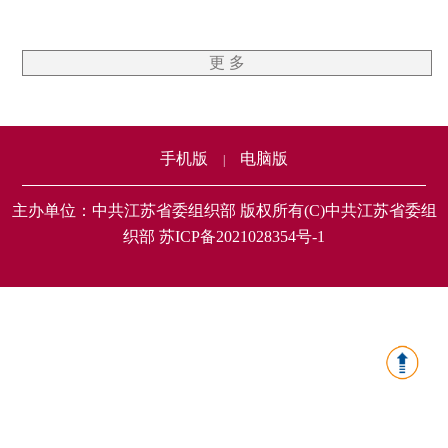
更 多
手机版
电脑版
|
主办单位：中共江苏省委组织部 版权所有(C)中共江苏省委组
织部 苏ICP备2021028354号-1