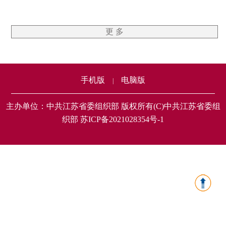
更 多
手机版
电脑版
|
主办单位：中共江苏省委组织部 版权所有(C)中共江苏省委组
织部 苏ICP备2021028354号-1