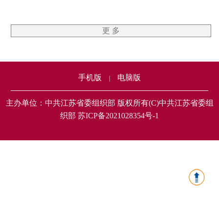
更 多
手机版
电脑版
|
主办单位：中共江苏省委组织部 版权所有(C)中共江苏省委组
织部 苏ICP备2021028354号-1