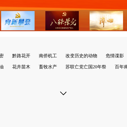
密
黔路花开
南侨机工
改变历史的动物
危情谍影
油
花卉苗木
畜牧水产
苏联亡党亡国20年祭
百年