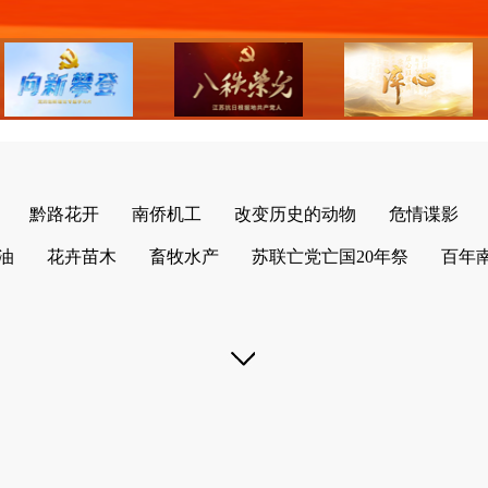
黔路花开
南侨机工
改变历史的动物
危情谍影
油
花卉苗木
畜牧水产
苏联亡党亡国20年祭
百年