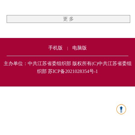
更 多
手机版
电脑版
|
主办单位：中共江苏省委组织部 版权所有(C)中共江苏省委组
织部 苏ICP备2021028354号-1