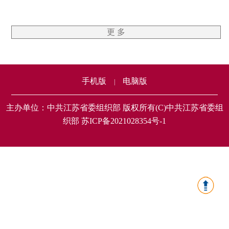
更 多
手机版
电脑版
|
主办单位：中共江苏省委组织部 版权所有(C)中共江苏省委组
织部 苏ICP备2021028354号-1