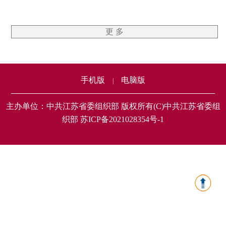
更 多
手机版
电脑版
|
主办单位：中共江苏省委组织部 版权所有(C)中共江苏省委组
织部 苏ICP备2021028354号-1