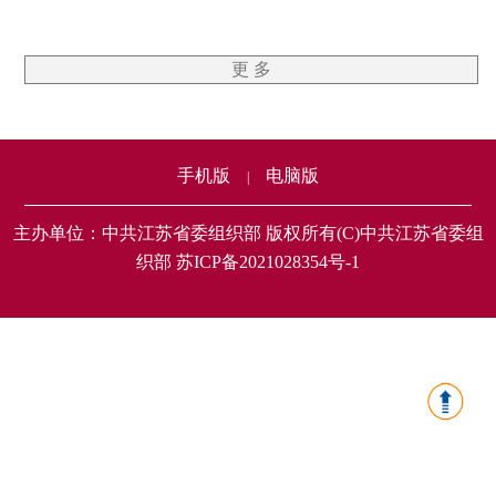
更 多
手机版
电脑版
|
主办单位：中共江苏省委组织部 版权所有(C)中共江苏省委组
织部 苏ICP备2021028354号-1